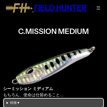
内
FIELD HUNTER
容
を
ス
キ
C.MISSION MEDIUM
ッ
プ
シーミッション ミディアム
もちろん、使命は仕留めること…
特徴▼