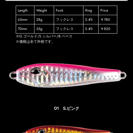
Length
Weight
Fook
Ring
Price
65mm
28g
フックレス
S.#3
￥780
70mm
35g
フックレス
S.#3
￥820
※G.ゴールド/S.シルバー/B.ベース
※価格は全て外税です。
01 S.ピンク