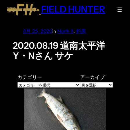
内
FIELD HUNTER
容
を
ス
8月 25, 2020
in
North X
, 
釣果
キ
ッ
2020.08.19 道南太平洋
プ
Y・Nさん サケ
カテゴリー
アーカイブ