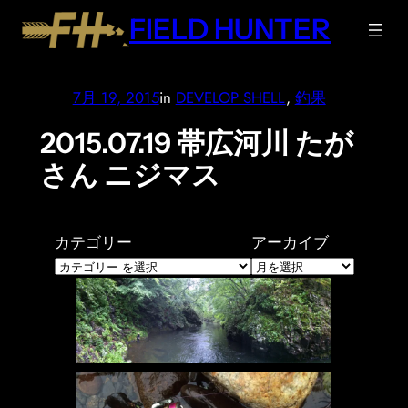
内
FIELD HUNTER
容
を
ス
7月 19, 2015
in
DEVELOP SHELL
, 
釣果
キ
ッ
2015.07.19 帯広河川 たが
プ
さん ニジマス
カテゴリー
アーカイブ